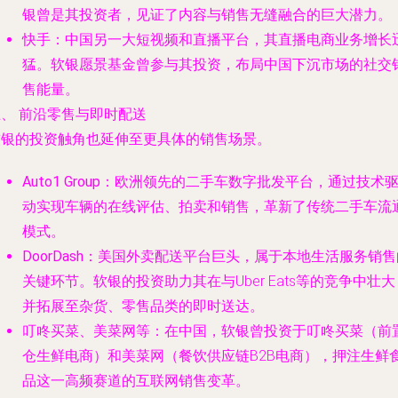
银曾是其投资者，见证了内容与销售无缝融合的巨大潜力。
快手
：中国另一大短视频和直播平台，其直播电商业务增长
猛。软银愿景基金曾参与其投资，布局中国下沉市场的社交
售能量。
、 前沿零售与即时配送
软银的投资触角也延伸至更具体的销售场景。
Auto1 Group
：欧洲领先的二手车数字批发平台，通过技术
动实现车辆的在线评估、拍卖和销售，革新了传统二手车流
模式。
DoorDash
：美国外卖配送平台巨头，属于本地生活服务销售
关键环节。软银的投资助力其在与Uber Eats等的竞争中壮大
并拓展至杂货、零售品类的即时送达。
叮咚买菜、美菜网等
：在中国，软银曾投资于叮咚买菜（前
仓生鲜电商）和美菜网（餐饮供应链B2B电商），押注生鲜
品这一高频赛道的互联网销售变革。