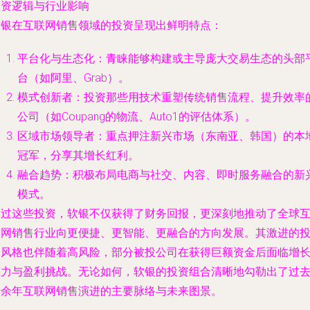
投资逻辑与行业影响
软银在互联网销售领域的投资呈现出鲜明特点：
平台化与生态化
：青睐能够构建或主导庞大交易生态的头部
台（如阿里、Grab）。
模式创新者
：投资那些用技术重塑传统销售流程、提升效率
公司（如Coupang的物流、Auto1的评估体系）。
区域市场领导者
：重点押注新兴市场（东南亚、韩国）的本
冠军，分享其增长红利。
融合趋势
：积极布局电商与社交、内容、即时服务融合的新
模式。
通过这些投资，软银不仅获得了财务回报，更深刻地推动了全球
联网销售行业向更便捷、更智能、更融合的方向发展。其激进的
资风格也伴随着高风险，部分被投公司在获得巨额资金后面临增
压力与盈利挑战。无论如何，软银的投资组合清晰地勾勒出了过
十余年互联网销售演进的主要脉络与未来图景。