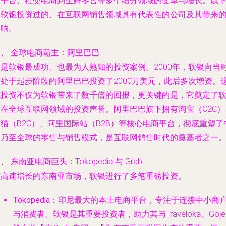
商平台、社交电商到生鲜零售等多个细分领域的变革与增长。以
是软银投资过的、在互联网销售领域具有代表性的公司及其带来
影响。
一、 全球电商霸主：阿里巴巴
这是软银最成功、也最为人熟知的投资案例。2000年，软银向当
尚处于起步阶段的阿里巴巴投资了2000万美元，此后多次增资。
笔投资不仅为软银带来了数千倍的回报，更关键的是，它奠定了
银在全球互联网领域的投资声誉。阿里巴巴旗下拥有淘宝（C2C）
猫（B2C）、阿里国际站（B2B）等核心电商平台，彻底重塑了
国乃至全球的零售与销售模式，是互联网销售时代的奠基者之一
、 东南亚电商巨头：Tokopedia 与 Grab
在高速增长的东南亚市场，软银进行了多笔重磅投资。
Tokopedia
：印尼最大的本土电商平台，专注于连接中小商
与消费者。软银是其重要投资者，助力其与Traveloka、Goje