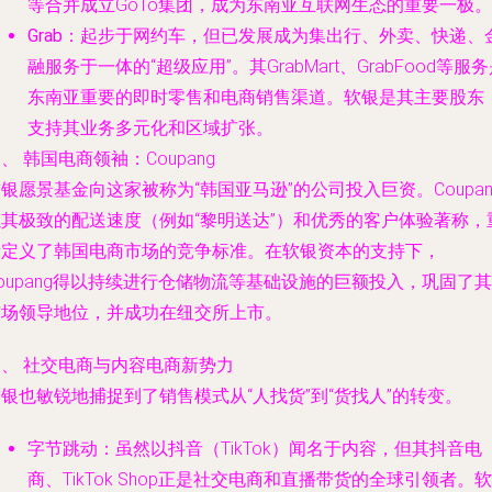
等合并成立GoTo集团，成为东南亚互联网生态的重要一极。
Grab
：起步于网约车，但已发展成为集出行、外卖、快递、
融服务于一体的“超级应用”。其GrabMart、GrabFood等服
东南亚重要的即时零售和电商销售渠道。软银是其主要股东
支持其业务多元化和区域扩张。
、 韩国电商领袖：Coupang
银愿景基金向这家被称为“韩国亚马逊”的公司投入巨资。Coupan
以其极致的配送速度（例如“黎明送达”）和优秀的客户体验著称，
新定义了韩国电商市场的竞争标准。在软银资本的支持下，
oupang得以持续进行仓储物流等基础设施的巨额投入，巩固了其
市场领导地位，并成功在纽交所上市。
四、 社交电商与内容电商新势力
银也敏锐地捕捉到了销售模式从“人找货”到“货找人”的转变。
字节跳动
：虽然以抖音（TikTok）闻名于内容，但其抖音电
商、TikTok Shop正是社交电商和直播带货的全球引领者。软