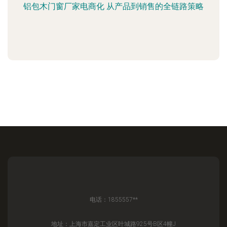
铝包木门窗厂家电商化 从产品到销售的全链路策略
电话：1855557**
地址：上海市嘉定工业区叶城路925号B区4幢J