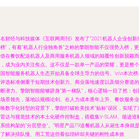
名财经与科技媒体《互联网周刊》发布了“2021机器人企业创新
榜”，有着“机器人行业独角兽”之称的擎朗智能不仅强势入榜，更
凭借在餐饮配送机器人及商用服务机器人领域的颠覆性创新脱颖
出，成为业内关注焦点。这不仅是一款单一产品的荣耀，更是整
国智能服务机器人生态开始具备全球主导力的信号。\n\n本次榜
的评选标准侧重于短期技术创新力、商业落地速度以及细分赛道
垄断潜力。擎朗智能能够跻身“第一梯队”，核心逻辑一目了然：创
以场景领先，落地以规模论剑。在人力成本逐年上升、餐饮服务
呼唤数字化转型的背景下，擎朗打破欧美技术“贴标”误区，实现了
雷达与视觉技术的本土化硬件控制盒，搭载集V-SLAM、循迹巡
系统构架的“分层壁垒”。“明星产品T9送餐机器人从诞生本身就
为了解决排队慢、用工荒这些看似琐碎却关键的刚性成本效