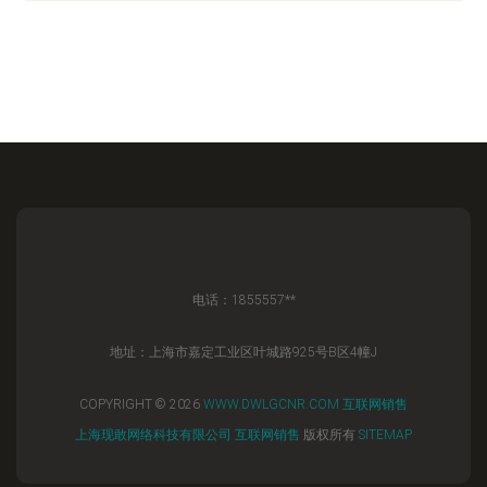
电话：1855557**
地址：上海市嘉定工业区叶城路925号B区4幢J
COPYRIGHT © 2026
WWW.DWLGCNR.COM
互联网销售
上海现敢网络科技有限公司
互联网销售
版权所有
SITEMAP